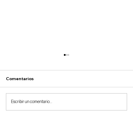
Comentarios
Escribir un comentario...
Despierta tu poder financiero