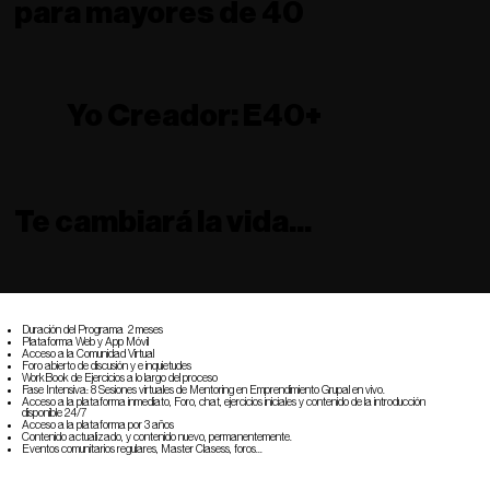
para mayores de 40
Yo Creador: E40+
Te cambiará la vida...
Duración del Programa 2 meses
Plataforma Web y App Móvil
Acceso a la Comunidad Virtual
Foro abierto de discusión y e inquietudes
WorkBook de Ejercicios a lo largo del proceso
Fase Intensiva: 8 Sesiones virtuales de Mentoring en Emprendimiento Grupal en vivo.
Acceso a la plataforma inmediato, Foro, chat, ejercicios iniciales y contenido de la introducción
disponible 24/7
Acceso a la plataforma por 3 años
Contenido actualizado, y contenido nuevo, permanentemente.
Eventos comunitarios regulares, Master Clasess, foros...