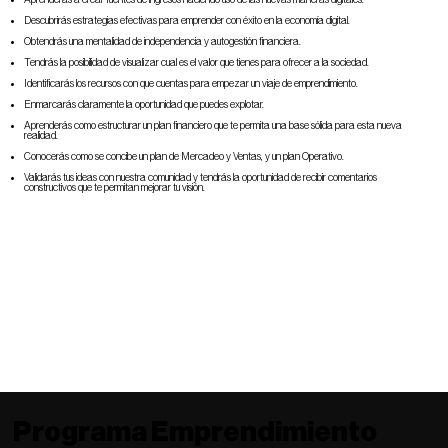
Descubrirás estrategias efectivas para emprender con éxito en la economía digital.
Obtendrás una mentalidad de independencia y autogestión financiera.
Tendrás la posibilidad de visualizar cual es el valor que tienes para ofrecer a la sociedad.
Identificarás los recursos con que cuentas para empezar un viaje de emprendimiento.
Enmarcarás claramente la oportunidad que puedes explotar.
Aprenderás como estructurar un plan financiero que te permita una base sólida para esta nueva
realidad.
Conocerás como se concibe un plan de Mercadeo y Ventas, y un plan Operativo.
Validarás tus ideas con nuestra comunidad y tendrás la oportunidad de recibir comentarios
constructivos que te permitan mejorar tu visión.
Programa Emprendimiento