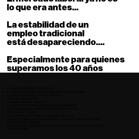
lo que era antes...
La estabilidad de un
empleo tradicional
está desapareciendo....
Especialmente para quienes
superamos los 40 años
La economía mundial está cambiando.
Las nuevas tecnologías están reemplazando el factor humano.
La pirámide demográfica se está invirtiendo
Hay sobre oferta laboral
Los salarios se están reduciendo
La sobrecarga laboral nos esta llevando al agotamiento
La discriminación por edad en el trabajo empieza a los 40
Vamos a vivir 100 años
¿Con qué vamos a financiar la vida después de los 40?
Quién sabe si alcancemos a pensionarnos y de hacerlo ,seguro será con una
fracción de nuestro ingreso.
Depender de un “trabajo” que nos ofrezca una corporación, no nos ofrece hoy
ninguna seguridad.