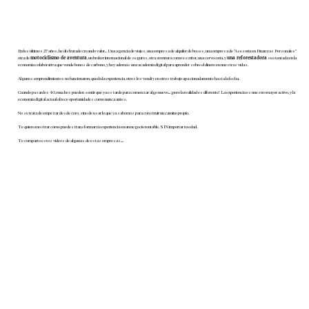
En los últimos 27 años, he disfrutado creando valor… Una agencia de viajes, una empresa de alquiler de buses, una empresa de “Asesoría en Finanzas Personales”
motociclismo de aventura
u
na reforestadora
otra de
, un broker internacional de seguros, otra aventura como escritor, una cervecería, y
sustentada en la
economía colaborativa que vende bonos de carbono, y hoy además una academia digital para aprender sobre el dinero en nuestras vidas.
Algunos emprendimientos no funcionaron, queda la experiencia, otros los vendí y en otros trabajo apasionadamente hasta la fecha.
Cuándo pasan los 40, muchos pueden sentir que ya es tarde para comenzar algo nuevo... ¡pero la realidad es diferente! La experiencia es nuestro mayor activo, y la
economía digital actual ofrece oportunidades como nunca antes.
No se trata de empezar desde cero, sino de usar lo que ya sabemos para construir un camino propio.
Te quiero mostrar cómo puedes transformar tu experiencia en un negocio rentable, SIN importar tu edad.
Te comparto estos videos de algunas de estas empresas....