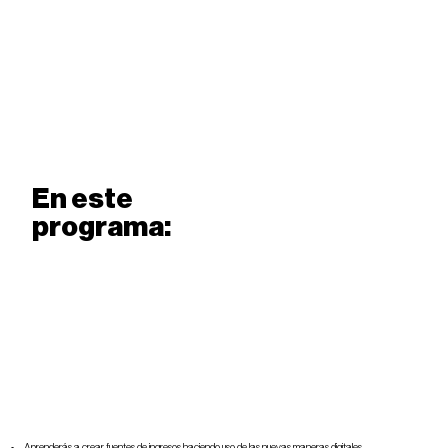
En este
programa:
Aprenderás a crear fuentes de ingresos haciendo uso de las nuevas maneras digitales.