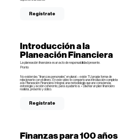
Regístrate
Introducción a la
Planeación Financiera
La planeación financiera es un acto de responsabilidad presente.
Pronto
No existen las “finanzas personales” en plural—existe TU propia forma de
relacionarte con el dinero. En este video te comparto una introducción completa
a la Planeación Financiera Integral, una metodología que une consciencia,
estrategia y acción coherente, para ayudarte a: • Diseñar un plan financiero
realista, presente y cíclico.
Regístrate
Finanzas para 100 años