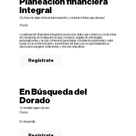
Planeación financiera
Integral
¡Es hora de dejar atrás la improvisación y construir el futuro que deseas!
Pronto
La planeación financiera integral es un proceso cíclico que comienza con la toma
de conciencia de tu situación actual y recursos, seguido de estrategias
personalizadas y acción coherente para lograr crecimiento patrimonial y valor
social. En un entorno incierto, transformar tus finanzas en oportunidades es
clave para asegurar tu bienestar y vivir una vida plena.
Regístrate
En Búsqueda del
Dorado
Yo también quiero de eso
Pronto
En desarrollo
Regístrate