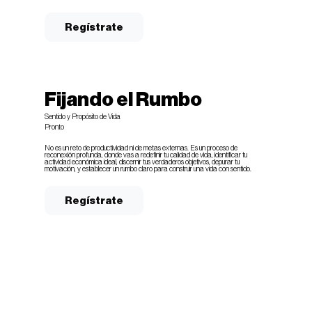
Regístrate
Fijando el Rumbo
Sentido y Propósito de Vida
Pronto
No es un reto de productividad ni de metas externas. Es un proceso de
reconexión profunda, donde vas a redefinir tu calidad de vida, identificar tu
actividad económica ideal, discernir tus verdaderos objetivos, depurar tu
motivación, y establecer un rumbo claro para construir una vida con sentido.
Regístrate