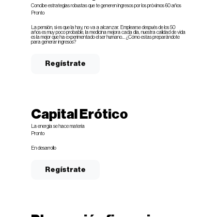
Concibe estrategias robustas que te generen ingresos por los próximos 60 años
Pronto
La pensión, si es que la hay, no va a alcanzar. Emplearse después de los 50
años es muy poco probable, la medicina mejora cada día, nuestra calidad de vida
es la mejor que ha experimentado el ser humano... ¿Cómo estas preparándote
para generar ingresos?
Regístrate
Capital Erótico
La energía se hace materia
Pronto
En desarrollo
Regístrate