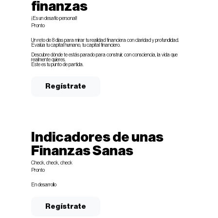
finanzas
¡Es un desafío personal!
Pronto
Un reto de 8 días para mirar tu realidad financiera con claridad y profundidad.
Evalúa tu capital humano, tu capital financiero.
Descubre dónde te estás parado para construir, con consciencia, la vida que
realmente quieres.
Este es tu punto de partida.
Regístrate
Indicadores de unas
Finanzas Sanas
Check, check, check
Pronto
En desarrollo
Regístrate