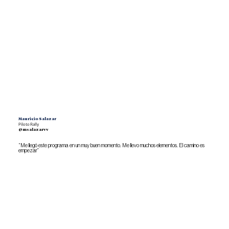
Mauricio Salazar
Piloto Rally
@msalazarvv
“Me llegó este programa en un muy buen momento. Me llevo muchos elementos. El camino es
empezar”