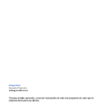
Diego Diaz
Educador Financiero
@diegowallstreet
"Gracias al taller, aprendí a conectar mi propósito de vida a la propuesta de valor que mi
empresa tiene para sus clientes.