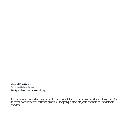
Miguel Martinez
Profesor Universitario
@miguelmartinezcoaching
"Es un espacio para dar un significado diferente al dinero. Lo recomiendo fervientemente. Con
un formador excelente. Muchas gracias Didio porque sin duda, este espacio es un punto de
inflexión".