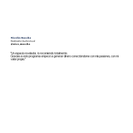
Nicolás Maecha
Realizador Audiovisual
@nico_maecha
"Un espacio revelador, lo recomiendo totalmente.
Gracias a este programa empecé a generar dinero conectándome con mis pasiones, con mi
valor propio."