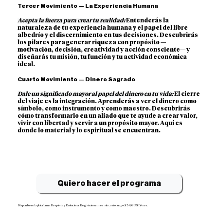
Tercer Movimiento — La Experiencia Humana
Acepta la fuerza para crear tu realidad:
Entenderás la
naturaleza de tu experiencia humana y el papel del libre
albedrío y el discernimiento en tus decisiones. Descubrirás
los pilares para generar riqueza con propósito —
motivación, decisión, creatividad y acción consciente— y
diseñarás tu misión, tu función y tu actividad económica
ideal.
Cuarto Movimiento — Dinero Sagrado
Dale un significado mayor al papel del dinero en tu vida:
El cierre
del viaje es la integración. Aprenderás a ver el dinero como
símbolo, como instrumento y como maestro. Descubrirás
cómo transformarlo en un aliado que te ayude a crear valor,
vivir con libertad y servir a un propósito mayor. Aquí es
donde lo material y lo espiritual se encuentran.
Quiero hacer el programa
Disponible en la plataforma Despierta y Evoluciona. Regístrate un mes sin costo, luego $24,99 USD/mes.