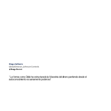
Hugo Infante
Global Director, Johnson Controls
@hugshere1
“La forma como Didio ha estructurado la Maestría del dinero partiendo desde el
autoconocimiento es sumamente poderoso”