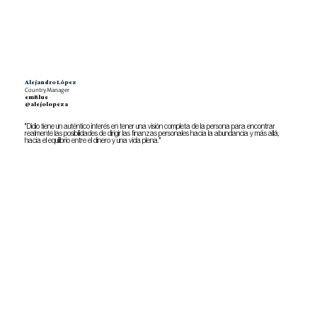
Alejandro López
Country Manager
emBlue
@alejolopeza
"Didio tiene un auténtico interés en tener una visión completa de la persona para encontrar
realmente las posibilidades de dirigir las finanzas personales hacia la abundancia y más allá,
hacia el equilibrio entre el dinero y una vida plena."