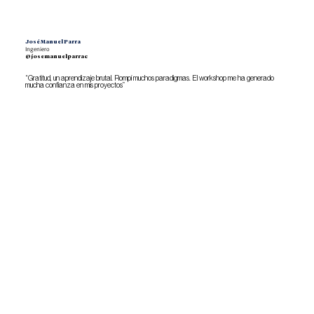
José Manuel Parra
Ingeniero
@josemanuelparrac
“Gratitud, un aprendizaje brutal. Rompí muchos paradigmas. El workshop me ha generado
mucha confianza en mis proyectos”