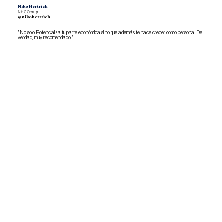
Niko Hertrich
NHC Group
@nikohertrich
" No solo Potencializa tu parte económica si no que además te hace crecer como persona. De
verdad, muy recomendado."