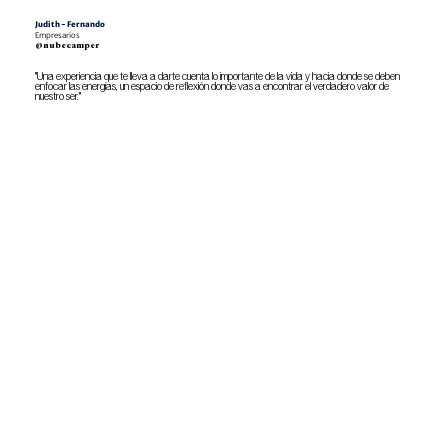
Judith - Fernando
Empresarios
@nubecamper
"Una experiencia que te lleva a darte cuenta lo importante de la vida y hacia donde se deben
enfocar las energías, un espacio de reflexión donde vas a encontrar el verdadero valor de
nuestro ser."