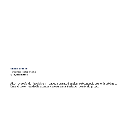
Sharis Franky
Terapeuta Transpersonal
@la_shamama
Algo muy profundo hizo click en mi cabeza cuando transformé el concepto que tenía del dinero.
Entendí que en realidad la abundancia es una manifestación de mi valor propio.