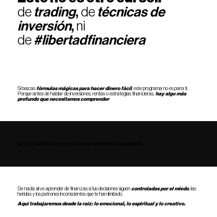
de
trading
,
de
técnicas de
inversión
,
ni
de
#libertadfinanciera
Si buscas
fórmulas mágicas para hacer dinero fácil
, este programa no es para ti.
Porque antes de hablar de inversiones, rentas o estrategias financieras,
hay algo más
profundo que necesitamos comprender
:
El rol del dinero en la experiencia humana.
De nada sirve aprender de finanzas si tus decisiones siguen
controladas por el miedo
, las
heridas y los patrones inconscientes que te han limitado.
Aquí trabajaremos desde la raíz:
lo emocional, lo espiritual y lo creativo.