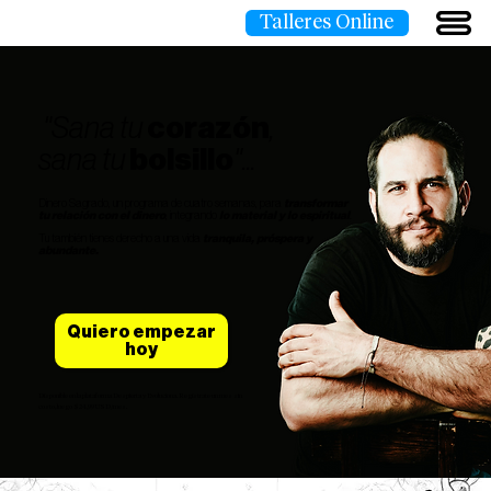
Talleres Online
"Sana tu
corazón
,
sana tu
bolsillo
"...
Dinero Sagrado, un programa de cuatro semanas, para
transformar
tu relación con el dinero
, integrando
lo material y lo espiritual
.
Tu también tienes derecho a una vida
tranquila, próspera y
abundante.
Quiero empezar
hoy
Disponible en la plataforma Despierta y Evoluciona. Regístrate un mes sin
costo, luego $24,99 USD/mes.