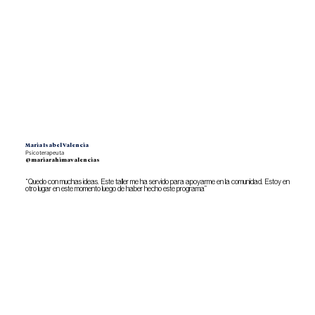
Maria Isabel Valencia
Psicoterapeuta
@mariarahimavalencias
“Quedo con muchas ideas. Este taller me ha servido para apoyarme en la comunidad. Estoy en
otro lugar en este momento luego de haber hecho este programa”