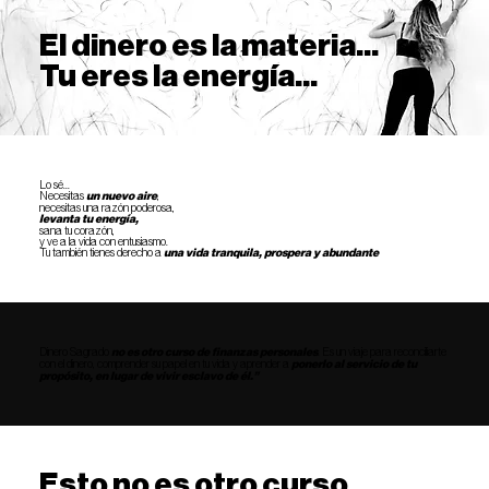
El dinero es la materia...
Tu eres la energía...
Lo sé...
Necesitas
un nuevo aire
,
necesitas una razón poderosa,
levanta tu energía,
sana tu corazón,
y ve a la vida con entusiasmo.
Tu también tienes derecho a
una vida tranquila, prospera y abundante
Dinero Sagrado
no es otro curso de finanzas personales
. Es un viaje para reconciliarte
con el dinero, comprender su papel en tu vida y aprender a
ponerlo al servicio de tu
propósito, en lugar de vivir esclavo de él.”
Esto no es otro curso..