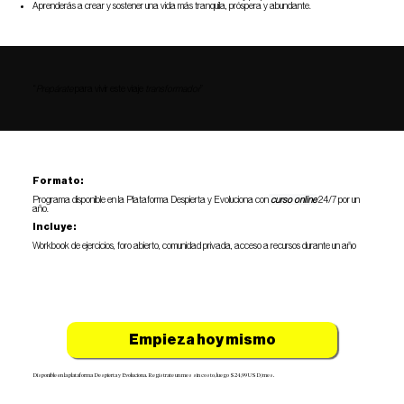
Aprenderás a crear y sostener una vida más tranquila, próspera y abundante.
“
Prepárate
para vivir este viaje
transformador
”​
Formato:
Programa disponible en la Plataforma Despierta y Evoluciona con
curso online
24/7 por un
año.
Incluye:
Workbook de ejercicios, foro abierto, comunidad privada, acceso a recursos durante un año
Empieza hoy mismo
Disponible en la plataforma Despierta y Evoluciona. Regístrate un mes sin costo, luego $24,99 USD/mes.