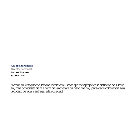
Alvaro Jaramillo
Director Comercial
SmartBeemo
@jara4wd
"Tomar tu Curso y leer el libro fue revelatorio! Desde que me apropie de la definición del Dinero
soy más consciente de mi aporte de valor en cada paso que doy para darle coherencia a mi
propósito de vida y entrega a la sociedad. "