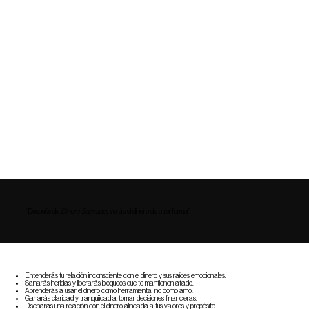
“Después de
Dinero Sagrado
, verás el dinero de otra forma”​
Entenderás tu relación inconsciente con el dinero y sus raíces emocionales.
Sanarás heridas y liberarás bloqueos que te mantienen atado.
Aprenderás a usar el dinero como herramienta, no como amo.
Ganarás claridad y tranquilidad al tomar decisiones financieras.
Diseñarás una relación con el dinero alineada a tus valores y propósito.