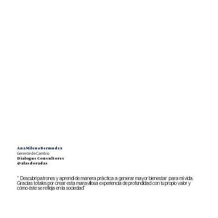
Ana Milena Bermudez
Gerente de Cambio
Dialogus Consultores
@alasdoradas
“ Descubrí patrones y aprendí de manera práctica a generar mayor bienestar para mi vida.
Gracias totales por crear esta maravillosa experiencia de profundidad con tu propio valor y
cómo éste se refleja en la sociedad”