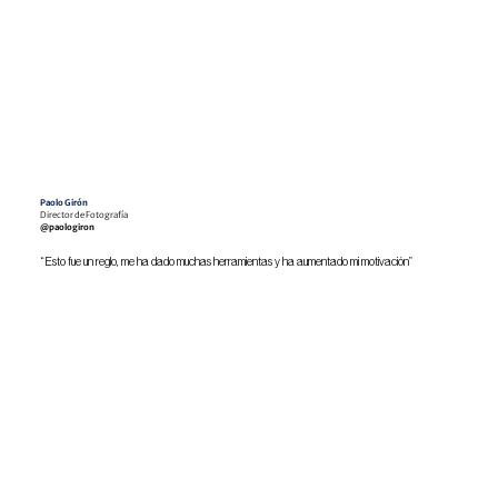
Paolo Girón
Director de Fotografía
@paologiron
“Esto fue un reglo, me ha dado muchas herramientas y ha aumentado mi motivación”