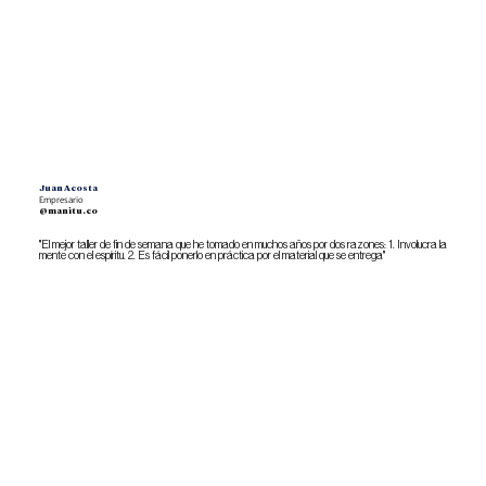
Juan Acosta
Empresario
@manitu.co
"El mejor taller de fin de semana que he tomado en muchos años por dos razones: 1. Involucra la
mente con el espíritu. 2. Es fácil ponerlo en práctica por el material que se entrega"